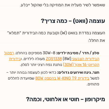
שאפשר לשיר מעליה את המוזיקה בלי שהקול ייבלע.
עוצמה (וואט) – כמה צריך?
העוצמה נמדדת בוואט (W) וקובעת כמה הבידורית "תמלא"
את החלל:
סלון / חדר / מסיבת ילדים:
8–30W מספיקים בהחלט.
רמקול
הבידורית הצבעוני ZQS1338
(8W) מעולה לילדים, ו
בידורית
הקריוקי 16 אינץ' (30W)
נותנת נפח רציני יותר לסלון.
חצר, גינה ואירועים גדולים:
כדאי לכוון לעוצמה גבוהה יותר –
למשל
בידורית W-KING T9 בהספק 80W
שמיועדת לחללים
פתוחים.
מיקרופון – חוטי או אלחוטי, וכמה?