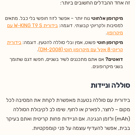
זה אחד ההבדלים החשובים ביותר:
מיקרופון אלחוטי
נוח יותר – אפשר לזוז חופשי בלי כבל. מתאים
למסיבות ולקריוקי קבוצתי. דוגמה:
בידורית W-KING T9 S עם
מיקרופון
.
מיקרופון חוטי
פשוט, אמין ובלי סוללה להטעין. דוגמה:
בידורית
קריוקי 8 אינץ' עם מיקרופון חוטי (DM-2008)
.
דואטים?
אם אתם מתכננים לשיר בשניים, חפשו דגם שתומך
בשני מיקרופונים.
סוללה וניידות
בידורית עם סוללה נטענת מאפשרת לקחת את המסיבה לכל
מקום – לחצר, לפארק או לחוף. שימו לב לקיבולת הסוללה
(mAh) ולזמן הנגינה. אם הניידות פחות קריטית ואתם בעיקר
בבית, אפשר להעדיף עוצמה על פני קומפקטיות.