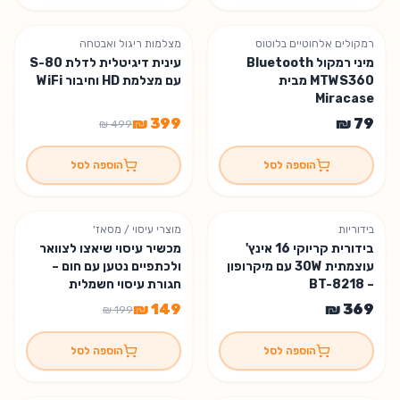
רמקולים אלחוטיים בלוטוס
מצלמות ריגול ואבטחה
% הנחה
20
מיני רמקול Bluetooth
עינית דיגיטלית לדלת S-80
משלוח חינם
MTWS360 מבית
עם מצלמת HD וחיבור WiFi
Miracase
הוספה לסל
הוספה לסל
בידוריות
מוצרי עיסוי / מסאז'
משלוח חינם
% הנחה
25
בידורית קריוקי 16 אינץ'
מכשיר עיסוי שיאצו לצוואר
עוצמתית 30W עם מיקרופון
ולכתפיים נטען עם חום –
– BT-8218
חגורת עיסוי חשמלית
הוספה לסל
הוספה לסל