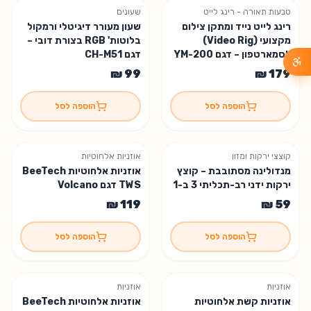
טבעות תאורה - רינג לייט
שעונים
נשארו 3 יחידות
רינג לייט נייד ומתקן צילום
שעון מעורר דיגיטלי ורמקול
מקצועי (Video Rig)
בלוטות' RGB בצורת דובי –
לסמארטפון – דגם YM-200
דגם CH-M51
הוספה לסל
הוספה לסל
קוצצי ירקות ומזון
אוזניות אלחוטיות
מנדולינה מסתובבת – קוצץ
אוזניות אלחוטיות BeeTech
ירקות ידני רב-תכליתי 3 ב-1
TWS דגם Volcano
הוספה לסל
הוספה לסל
אוזניות
אוזניות
אוזניות קשת אלחוטיות
אוזניות אלחוטיות BeeTech