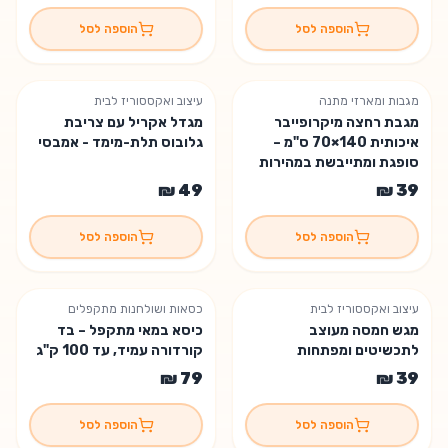
הוספה לסל
הוספה לסל
מגבות ומארזי מתנה
עיצוב ואקססוריז לבית
מגבת רחצה מיקרופייבר
מגדל אקריל עם צריבת
איכותית 140×70 ס"מ –
גלובוס תלת-מימד - אמבסי
סופגת ומתייבשת במהירות
הוספה לסל
הוספה לסל
עיצוב ואקססוריז לבית
כסאות ושולחנות מתקפלים
מגש חמסה מעוצב
כיסא במאי מתקפל – בד
לתכשיטים ומפתחות
קורדורה עמיד, עד 100 ק"ג
הוספה לסל
הוספה לסל