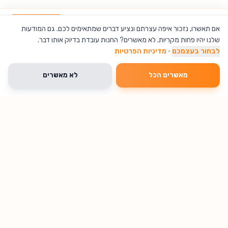
אב רולר 2 גלגלים עם התנגדות AB ROLLER
הוספה לסל
אם תאשרו, נזכור איפה עצרתם ונציע דברים שמתאימים לכם. גם המודעות
שלנו יהיו פחות מקריות. לא מאשרים? החנות עובדת בדיוק אותו דבר.
לבחור בעצמכם
·
מדיניות הפרטיות
מאשרים הכל
לא מאשרים
🔥 נחטף עכשיו
עיצוב ואקססוריז לבית
קיץ, חוץ וקמפינג
שעונים
משלוח חינם
נשארו 3 יחידות
מגדל אקריל עם
עגלת חוף וקמפינג
שעון מעורר דיגיט
צריבת גלובוס
מתקפלת פרגוסון
ורמקול בלוטות'