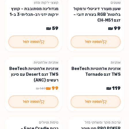
שעונים
קוצצי ירקות ומזון
נשארו 3 יחידות
שעון מעורר דיגיטלי ורמקול
מנדולינה מסתובבת – קוצץ
בלוטות' RGB בצורת דובי –
ירקות ידני רב-תכליתי 3 ב-1
דגם CH-M51
הוספה לסל
הוספה לסל
אוזניות
אוזניות אלחוטיות
% הנחה
34
אוזניות אלחוטיות BeeTech
אוזניות אלחוטיות BeeTech
TWS דגם Tornado
TWS דגם Desert עם סינון
רעשים (ANC)
הוספה לסל
הוספה לסל
ערכות פוקר ומשחקי מזל
טיסות וטיולים
% הנחה
13
PRO POKER סט פוקר
כרית Face Cradle –