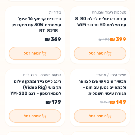
מצלמות ריגול ואבטחה
בידוריות
משלוח חינם
% הנחה
20
עינית דיגיטלית לדלת S-80
בידורית קריוקי 16 אינץ'
משלוח חינם
עם מצלמת HD וחיבור WiFi
עוצמתית 30W עם מיקרופון
– BT-8218
הוספה לסל
הוספה לסל
מוצרי עיסוי / מסאז'
טבעות תאורה - רינג לייט
% הנחה
25
מכשיר עיסוי שיאצו לצוואר
רינג לייט נייד ומתקן צילום
ולכתפיים נטען עם חום –
מקצועי (Video Rig)
חגורת עיסוי חשמלית
לסמארטפון – דגם YM-200
הוספה לסל
הוספה לסל