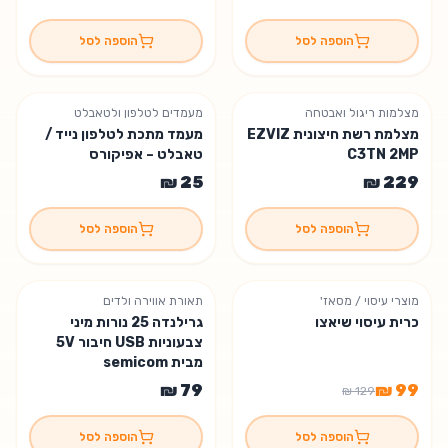
הוספה לסל
הוספה לסל
מצלמות ריגול ואבטחה
מעמדים לטלפון ולטאבלט
נשארה יחידה אחת
מצלמת רשת חיצונית EZVIZ
מעמד מתכת לטלפון נייד /
C3TN 2MP
טאבלט – אפיקורס
הוספה לסל
הוספה לסל
מוצרי עיסוי / מסאז'
תאורת אווירה ולדים
% הנחה
23
נשארה יחידה אחת
כרית עיסוי שיאצו
גרילנדה 25 נורות מיני
צבעוניות USB חיבור 5V
מבית semicom
הוספה לסל
הוספה לסל