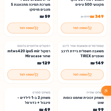
משלוח חינם
מקצועי 500 ציפים
מערכת תמיכה מתכווננת 5
מצבים מויסקו
הוספה לסל
הוספה לסל
קומפרסורים ומשאבות אוויר לרכב
רמקולים אלחוטיים בלוטוס
נשארו 7 יחידות
משאבה חשמלית ניידת לרכב
רמקול mtws420 ipx5 mir
ואופניים TIREX
שחור Miracase
הוספה לסל
הוספה לסל
משחקי שתייה
משחקי ספורט
משחק זכוכית שחמט כוסות
משחק 2 ב-1 לילדים –
שוט
פינבול + כדורסל