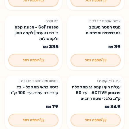
הוספה לסל
הוספה לסל
עיצוב ואקססוריז לבית
תה וקפה
מגש חמסה מעוצב
GoPresso – מכונת קפה
לתכשיטים ומפתחות
ניידת נטענת | לקפה טחון
ולקפסולות
הוספה לסל
הוספה לסל
קיץ, חוץ וקמפינג
כסאות ושולחנות מתקפלים
משלוח חינם
עגלת חוף וקמפינג מתקפלת
כיסא במאי מתקפל – בד
פרגוסון ACTIVE – עד 80
קורדורה עמיד, עד 100 ק"ג
ק"ג, גלגלי שטח רחבים
וכיסוי נשיאה
הוספה לסל
הוספה לסל