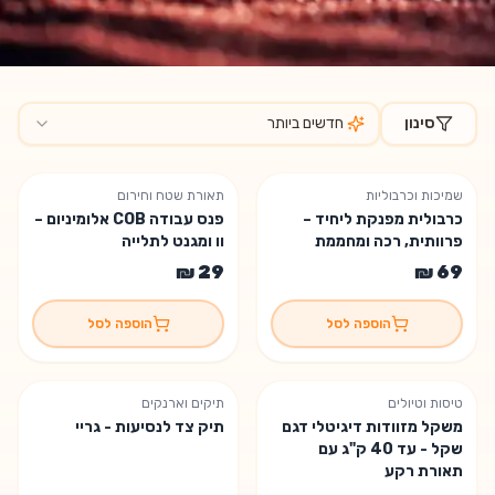
סינון
חדשים ביותר
מוצרים בקטגוריית
גאדג'טים חדשים
שמיכות וכרבוליות
תאורת שטח וחירום
כרבולית מפנקת ליחיד –
פנס עבודה COB אלומיניום –
פרוותית, רכה ומחממת
וו ומגנט לתלייה
הוספה לסל
הוספה לסל
טיסות וטיולים
תיקים וארנקים
משקל מזוודות דיגיטלי דגם
תיק צד לנסיעות - גריי
שקל - עד 40 ק"ג עם
תאורת רקע