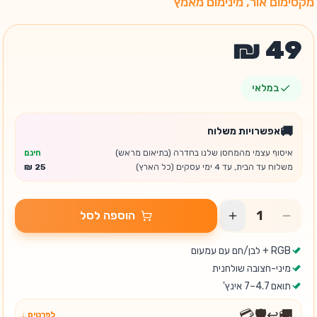
מקסימום אור, מינימום מאמץ
במלאי
🚚
אפשרויות משלוח
איסוף עצמי מהמחסן שלנו בחדרה (בתיאום מראש)
חינם
משלוח עד הבית, עד 4 ימי עסקים (כל הארץ)
הוספה לסל
RGB + לבן/חם עם עמעום
מיני-חצובה שולחנית
תואם 4.7–7 אינץ'
💳
🛡️
↩️
🚚
לפרטים ↓