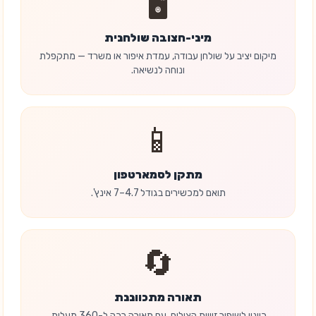
🖥️
מיני-חצובה שולחנית
מיקום יציב על שולחן עבודה, עמדת איפור או משרד — מתקפלת
ונוחה לנשיאה.
📱
מתקן לסמארטפון
תואם למכשירים בגודל 4.7–7 אינץ'.
🔄
תאורה מתכווננת
כוונון לשיפור זוויות הצילום, עם תאורה רכה ל-360 מעלות.