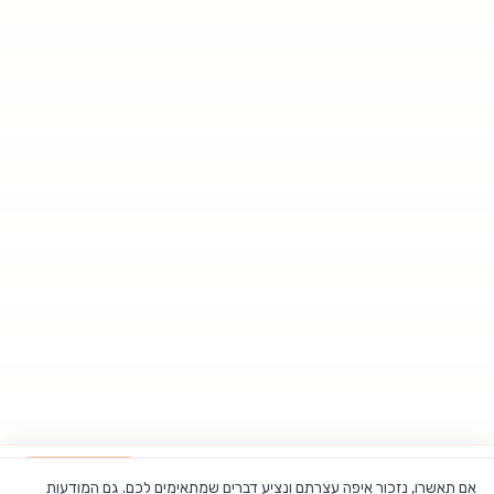
כרית נסיעות קפוצ’ון עם ספוג זיכרון מבית LOOM
הוספה לסל
אם תאשרו, נזכור איפה עצרתם ונציע דברים שמתאימים לכם. גם המודעות