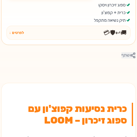
ספוג זיכרון ויסקו
כרית + קפוצ'ון
תיק נשיאה מתקפל
💳
🛡️
↩️
🚚
לפרטים ↓
שתף
כרית נסיעות קפוצ'ון עם
ספוג זיכרון – LOOM