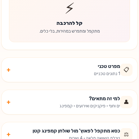
⚡
קל להרכבה
מתקפל ומתפרש במהירות, בלי כלים.
מפרט טכני
+
📋
1 נתונים טכניים
למי זה מתאים?
+
👤
ים וחוף · פיקניקים ואירועים · קמפינג
כסא מתקפל לפאוץ' מול שולחן קמפינג קטן
+
⚖️
טבלת השוואה מלאה · 4 שורות