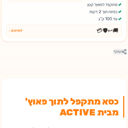
מתקפל לפאוץ' קטן
נפתח תוך 2 דקות
עד 100 ק"ג
💳
🛡️
↩️
🚚
לפרטים ↓
שתף
כסא מתקפל לתוך פאוץ'
מבית ACTIVE