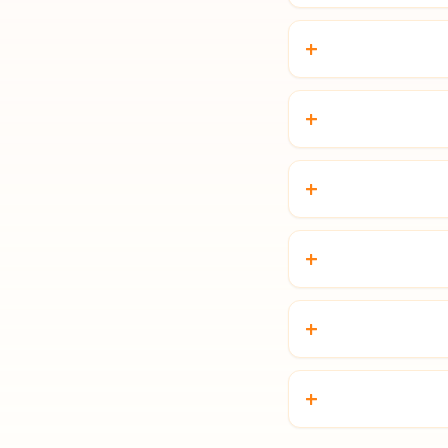
+
+
+
+
+
+