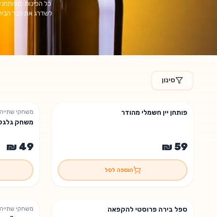
כל הפינות: מפותחני
לשדרג את הבר הביתי
סינון
מוצרים בקטגוריית
אביזרי יין ואלכוהול
פותחן יין חשמלי מהודר
משחקי שתייה
משחק גלגל 
הוספה לסל
ספל בירה פרוסטי להקפאה
משחקי שתייה
נשארו 2 יחידות