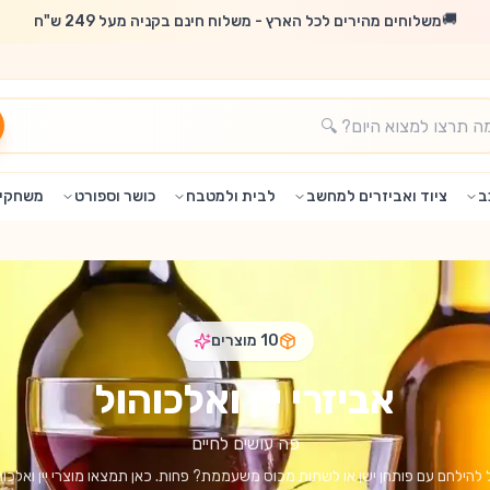
🚚
משלוחים מהירים לכל הארץ - משלוח חינם בקניה מעל 249 ש"ח
ב
ציוד ואביזרים למחשב
לבית ולמטבח
כושר וספורט
משחקים
10
מוצרים
אביזרי יין ואלכוהול
פה עושים לחיים
בל להילחם עם פותחן ישן או לשתות מכוס משעממת? פחות. כאן תמצאו מוצרי יין ואלכו