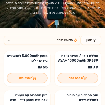
מלאות של הטלפון, ו-20,000mAh מושלם לטיולים ולטיסות ארוכות. מתנה
שימושית שכל אחד ישמח לקבל - בחרו לפי הקיבולת והתקציב, ותהיו תמיד עם
סוללה מלאה. משלוח מהיר עד הבית.
סינון
חדשים ביותר
מוצרים בקטגוריית
מטענים ניידים וסוללות גיבוי
סוללת גיבוי / טעינה ניידת
מטען 5,000mAh למכשירים
AVA+ 10000mAh JP399
ניידים – לטו
הוספה לסל
הוספה לסל
תיק מסמכים עם חיבור
תיק מסמכים עם טעינה
לסוללה ניידת
אלחוטית ומטען נייד – טרה