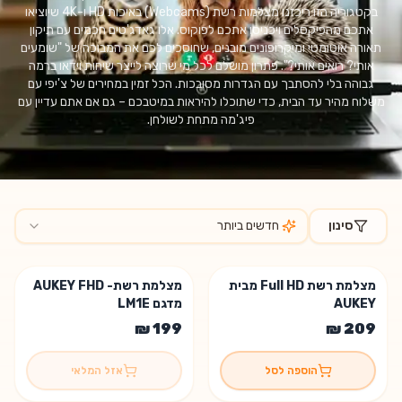
בקטגוריה הזו ריכזנו מצלמות רשת (Webcams) באיכות HD ו-4K שיוציאו
אתכם מהפיקסלים ויכניסו אתכם לפוקוס. אלו גאדג'טים חכמים עם תיקון
תאורה אוטומטי ומיקרופונים מובנים, שחוסכים לכם את המבוכה של "שומעים
אותי? רואים אותי?". פתרון מושלם לכל מי שרוצה לייצר שיחות וידאו ברמה
גבוהה בלי להסתבך עם הגדרות מסובכות. הכל זמין במחירים של צ'יפי עם
משלוח מהיר עד הבית, כדי שתוכלו להיראות במיטבכם – גם אם אתם עדיין עם
פיג'מה מתחת לשולחן.
סינון
חדשים ביותר
מוצרים בקטגוריית
מצלמות אינטרנט (Webcams)
מצלמת רשת Full HD מבית
מצלמת רשת- AUKEY FHD
אזל המלאי 😢
AUKEY
מדגם LM1E
הוספה לסל
אזל המלאי