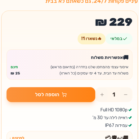
עיניים פקוחות 24/7, גם כשאתם לא בבית
במלאי
🔥
נשארו
1
!
🚚
אפשרויות משלוח
איסוף עצמי מהמחסן שלנו בחדרה (בתיאום מראש)
חינם
משלוח עד הבית, עד 4 ימי עסקים (כל הארץ)
הוספה לסל
Full HD 1080p
ראיית לילה עד 30 מ'
עמידות IP67
💳
🛡️
↩️
🚚
לפרטים ↓