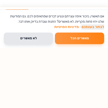
מצלמת רשת חיצונית EZVIZ C3TN 2MP
הוספה לסל
אם תאשרו, נזכור איפה עצרתם ונציע דברים שמתאימים לכם. גם המודעות
שלנו יהיו פחות מקריות. לא מאשרים? החנות עובדת בדיוק אותו דבר.
לבחור בעצמכם
·
מדיניות הפרטיות
מאשרים הכל
לא מאשרים
🔥 נחטף עכשיו
עיצוב ואקססוריז לבית
מוצרי עיסוי / מסאז'
קיץ, חוץ וקמפינג
משלוח חינם
% הנחה
25
מגדל אקריל עם
מכשיר עיסוי שיאצו
עגלת חוף וקמפינ