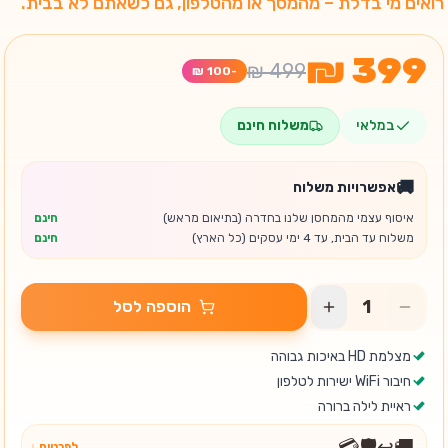
רואים מי בדלת – מהמסך או מהטלפון, גם כשאתם לא בבית.
-
במלאי
משלוח חינם
🚚
אפשרויות משלוח
איסוף עצמי מהמחסן שלנו בחדרה (בתיאום מראש)
חינם
משלוח עד הבית, עד 4 ימי עסקים (כל הארץ)
חינם
הוספה לסל
מצלמת HD באיכות גבוהה
חיבור WiFi ישירות לטלפון
ראיית לילה ברורה
💳
🛡️
↩️
🚚
לפרטים ↓