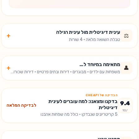
עינית דיגיטלית מול עינית רגילה
+
⚖️
טבלת השוואה מלאה · 4 שורות
מתאימה במיוחד ל…
+
👤
משפחות עם ילדים · מבוגרים · דירות ובתים פרטיים · דירות שכורות · מקבלי משלוחים תכופים
הבדיקה של CHEAPI
בדקנו ומצאנו: למה עוברים לעינית
9.4
לבדיקה המלאה
דיגיטלית
/10
5
קריטריונים שנבדקו
· כולל מה שפחות אהבנו