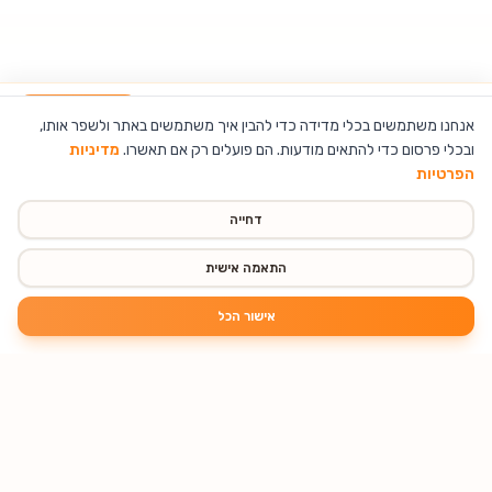
מצלמת דרך דו-כיוונית – ערכת Dual Full HD עם מסך 4 אינץ'
הוספה לסל
אנחנו משתמשים בכלי מדידה כדי להבין איך משתמשים באתר ולשפר אותו,
ובכלי פרסום כדי להתאים מודעות. הם פועלים רק אם תאשרו.
מדיניות
הפרטיות
דחייה
התאמה אישית
אישור הכל