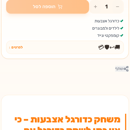
הוספה לסל
כדורגל אצבעות
לילדים ולמבוגרים
קומפקטי ונייד
💳
🛡️
↩️
🚚
לפרטים ↓
שתף
משחק כדורגל אצבעות – כי