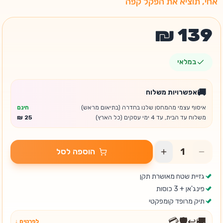
"אחי, תוציא את הפקל קפה"
במלאי
🚚
אפשרויות משלוח
איסוף עצמי מהמחסן שלנו בחדרה (בתיאום מראש)
חינם
משלוח עד הבית, עד 4 ימי עסקים (כל הארץ)
הוספה לסל
גזיית שטח מאושרת תקן
פינג'אן + 3 כוסות
תיק מרופד קומפקטי
💳
🛡️
↩️
🚚
לפרטים ↓