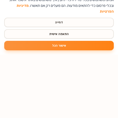
ובכלי פרסום כדי להתאים מודעות. הם פועלים רק אם תאשרו.
מדיניות
הפרטיות
דחייה
התאמה אישית
אישור הכל
🔥 נחטף עכשיו
עיצוב ואקססוריז לבית
שעונים
מטענים לרכב
נשארו 3 יחידות
מגדל אקריל עם
שעון מעורר דיגיטלי