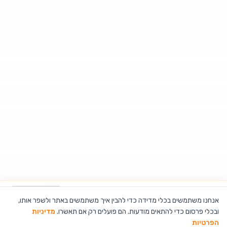
רמקול בלוטות' MBTS601 - כולל רדיו מובנה MIRACASE
הוספה לסל
אנחנו משתמשים בכלי מדידה כדי להבין איך משתמשים באתר ולשפר אותו,
ובכלי פרסום כדי להתאים מודעות. הם פועלים רק אם תאשרו.
מדיניות
הפרטיות