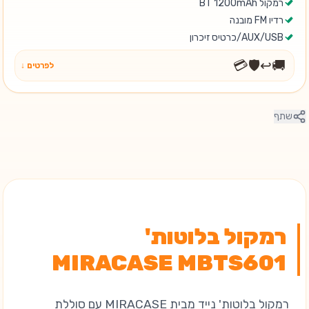
רמקול BT 1200mAh
רדיו FM מובנה
AUX/USB/כרטיס זיכרון
💳
🛡️
↩️
🚚
לפרטים ↓
שתף
רמקול בלוטות'
MIRACASE MBTS601
רמקול בלוטות' נייד מבית MIRACASE עם סוללת