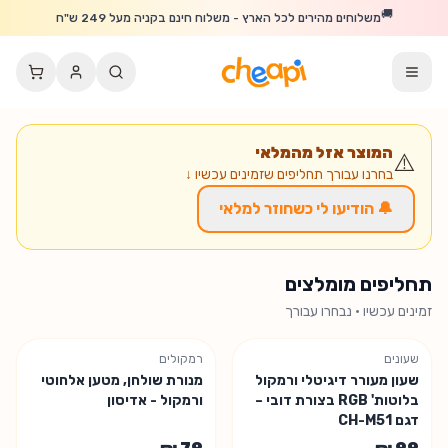
לג לתוכן הראשי
🚚
משלוחים מהירים לכל הארץ - משלוח חינם בקניה מעל 249 ש"ח
המוצר אזל מהמלאי
⚠️
בחרנו עבורך תחליפים שזמינים עכשיו ↓
🔔 הודיעו לי כשחוזר למלאי
תחליפים מומלצים
זמינים עכשיו · נבחרו עבורך
שעונים
רמקולים
נשארו 3 יחידות
שעון מעורר דיגיטלי ורמקול
מנורת שולחן, מטען אלחוטי
בלוטות' RGB בצורת דובי –
ורמקול - אדיסון
דגם CH-M51