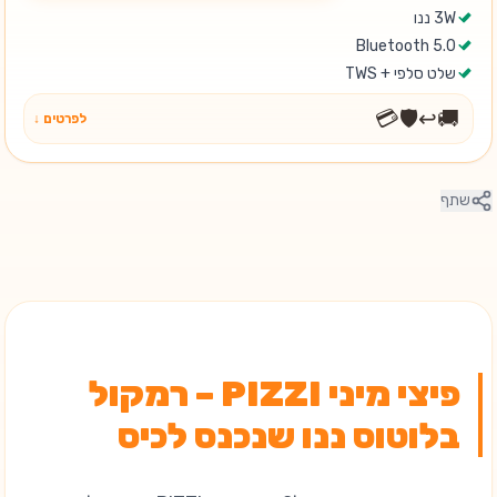
3W ננו
Bluetooth 5.0
שלט סלפי + TWS
💳
🛡️
↩️
🚚
לפרטים ↓
שתף
פיצי מיני PIZZI – רמקול
בלוטוס ננו שנכנס לכיס