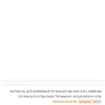
"פיצי מיני" רמקול BT עוצמתי - 35 מ"מ בלבד PIZZI
הוספה לסל
אם תאשרו, נזכור איפה עצרתם ונציע דברים שמתאימים לכם. גם המודעות
שלנו יהיו פחות מקריות. לא מאשרים? החנות עובדת בדיוק אותו דבר.
לבחור בעצמכם
·
מדיניות הפרטיות