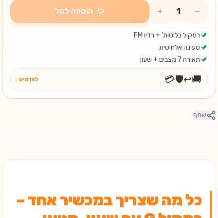
הוספה לסל
רמקול בלוטות' + רדיו FM
טעינה אלחוטית
תאורה 7 מצבים + שעון
💳
🛡️
↩️
🚚
לפרטים ↓
שתף
כל מה שצריך במכשיר אחד –