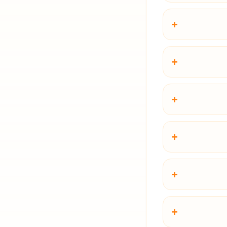
+
+
+
+
+
+