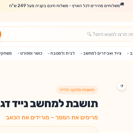
🚚
משלוחים מהירים לכל הארץ - משלוח חינם בקניה מעל 249 ש"ח
ב
ציוד ואביזרים למחשב
לבית ולמטבח
כושר וספורט
משחקים
Next slide
תושבות ומתקני תלייה
תושבת למחשב נייד דגם LPD03-1 מבית I
מרימים את המסך – מורידים את הכאב