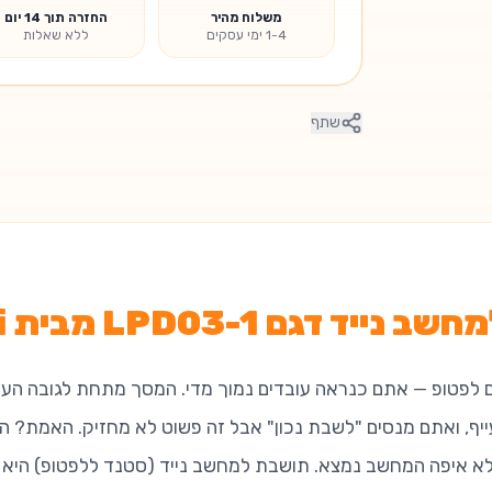
משלוח מהיר
החזרה תוך 14 יום
1-4 ימי עסקים
ללא שאלות
שתף
יד דגם LPD03-1 מבית Lumi
 לפטופ — אתם כנראה עובדים נמוך מדי. המסך מתחת לגובה העיני
יף, ואתם מנסים "לשבת נכון" אבל זה פשוט לא מחזיק. האמת? הב
א איפה המחשב נמצא. תושבת למחשב נייד (סטנד ללפטופ) היא 