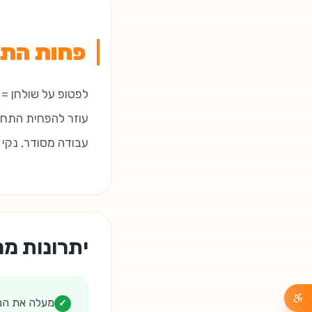
פחות התח
לפטופ על שולחן = 
עוזר להפחית התחממ
עבודה מסודר, נקי ו
יתרונות מר
מעלה את המס
✓