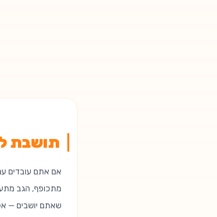
תושבת למחשב ני
אם אתם עובדים עם
מתכופף, הגב מתעי
שאתם יושבים — אל