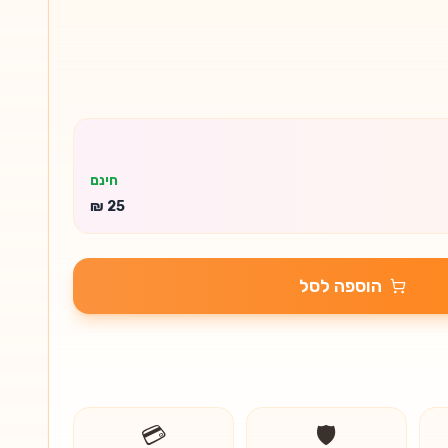
חינם
הוספה לסל
💳
🛡️