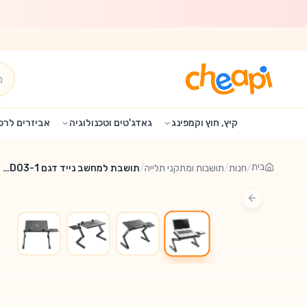
לג לתוכן הראשי
קיץ, חוץ וקמפינג
גאדג'טים וטכנולוגיה
אביזרים לרכ
בית
/
חנות
/
תושבות ומתקני תלייה
/
תושבת למחשב נייד דגם LPD03-1 מבית LUMI
Previous slide