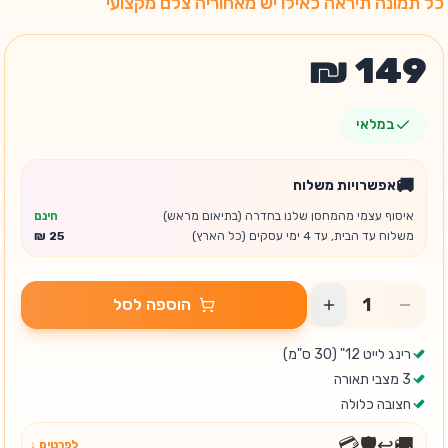
כל תמונה תיראה כאילו יש מאחוריה צלם מקצועי
במלאי
🚚
אפשרויות משלוח
איסוף עצמי מהמחסן שלנו בחדרה (בתיאום מראש)
חינם
משלוח עד הבית, עד 4 ימי עסקים (כל הארץ)
הוספה לסל
רינג לייט 12" (30 ס"מ)
3 מצבי תאורה
חצובה כלולה
💳
🛡️
↩️
🚚
לפרטים ↓