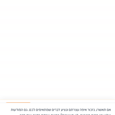
ספל בירה פרוסטי להקפאה
הוספה לסל
אם תאשרו, נזכור איפה עצרתם ונציע דברים שמתאימים לכם. גם המודעות