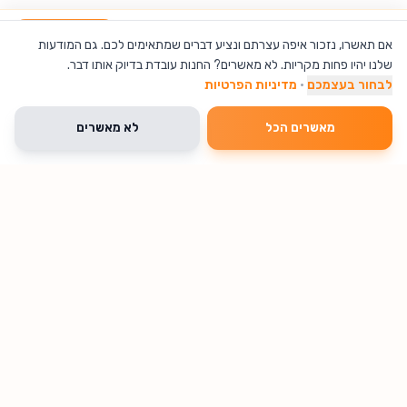
משחק שתייה - רולטת שוטים
הוספה לסל
אם תאשרו, נזכור איפה עצרתם ונציע דברים שמתאימים לכם. גם המודעות
שלנו יהיו פחות מקריות. לא מאשרים? החנות עובדת בדיוק אותו דבר.
לבחור בעצמכם
·
מדיניות הפרטיות
מאשרים הכל
לא מאשרים
🔥 נחטף עכשיו
מוצרי עיסוי / מסאז'
עיצוב ואקססוריז לבית
שעונים
% הנחה
25
נשארו 3 יחידות
מכשיר עיסוי שיאצו
מגדל אקריל עם
שעון מעורר דיגיט
לצוואר ולכתפיים
צריבת גלובוס
ורמקול בלוטות'