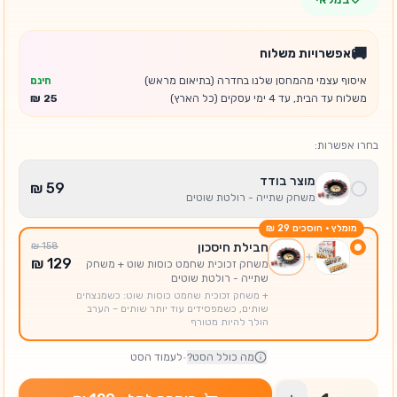
🚚
אפשרויות משלוח
איסוף עצמי מהמחסן שלנו בחדרה (בתיאום מראש)
חינם
משלוח עד הבית, עד 4 ימי עסקים (כל הארץ)
בחרו אפשרות:
מוצר בודד
משחק שתייה - רולטת שוטים
מומלץ · חוסכים
חבילת חיסכון
משחק זכוכית שחמט כוסות שוט + משחק
שתייה - רולטת שוטים
+
משחק זכוכית שחמט כוסות שוט
:
כשמנצחים
שותים, כשמפסידים עוד יותר שותים – הערב
הולך להיות מטורף
מה כולל הסט?
·
לעמוד הסט